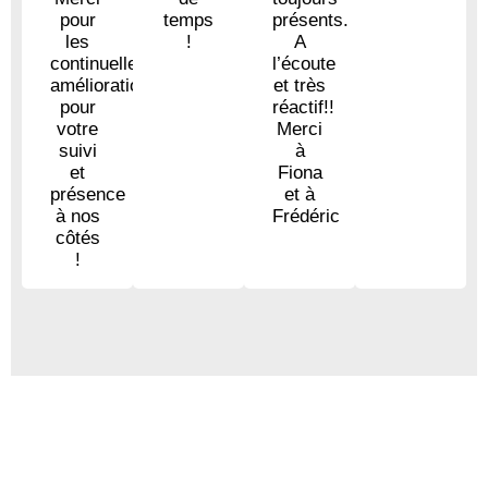
pour
temps
présents.
les
!
A
continuelles
l’écoute
améliorations,
et très
pour
réactif!!
votre
Merci
suivi
à
et
Fiona
présence
et à
à nos
Frédéric
côtés
!
Vous êtes intéressé