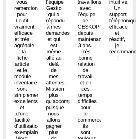
vous
l’équipe
travaillons
intuitive.
remercions
Gesko
avec
Un
pour
qui a
l’équipe
support
l’outil
répondu
de
téléphonique
vraiment
à mes
GESKOPRO
efficace
efficace
demandes
depuis
et
et très
et qui
maintenant
réactif,
agréable
est
3 ans.
je
: la
même
Très
recommand
fiche
allé au
bonne
!
article
delà
relation
et le
de
de
module
mes
travail
inventaire
attentes.
et en
sont
Mission
ces
simplement
plus
temps
excellents
qu’accomplie
difficiles
et
puisque
pour
d’une
nous
le
facilité
allons
commerce,
d’utilisation
gagner
ils
exemplaire.
plus
sont
Merci
de
toujours