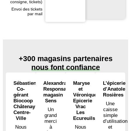
consigne, tickets)
Envoi des tickets
par mail
+300 magasins partenaires
nous font confiance
Sébastien,
Alexandra,
Maryse
L’épicerie
Co-
Responsable
et
d’Anatole
gérant
magasin
Véronique,
Rosières
Biocoop
Sens
Epicerie
Une
Châtenay
Vrac
Un
caisse
Centre-
Les
grand
simple
Ville
Ecureuils
merci
d’utilisation
Nous
à
Nous
et