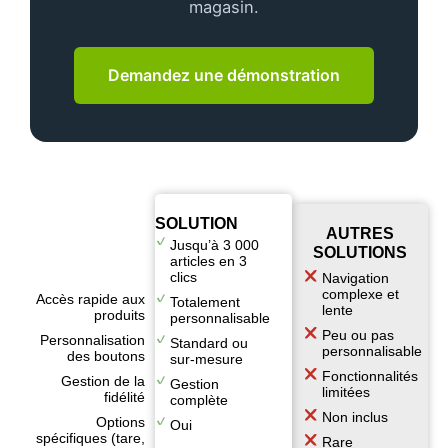
magasin.
Demandez une démonstration
SOLUTION
AUTRES
Jusqu’à 3 000
SOLUTIONS
articles en 3
clics
Navigation
complexe et
Accès rapide aux
Totalement
lente
produits
personnalisable
Peu ou pas
Personnalisation
Standard ou
personnalisable
des boutons
sur-mesure
Fonctionnalités
Gestion de la
Gestion
limitées
fidélité
complète
Non inclus
Options
Oui
spécifiques (tare,
Rare