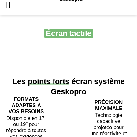
+ de 300 boutiques et 1 500 utilisateurs
Écran tactile
Nous avons sélectionné des équipements
durables
et
adaptés
à
tous les usages
Les
points forts
écran système
Geskopro
FORMATS
PRÉCISION
ADAPTÉS À
MAXIMALE
VOS BESOINS
Technologie
Disponible en 17″
capacitive
ou 19″ pour
projetée pour
répondre à toutes
une réactivité et
vos exigences